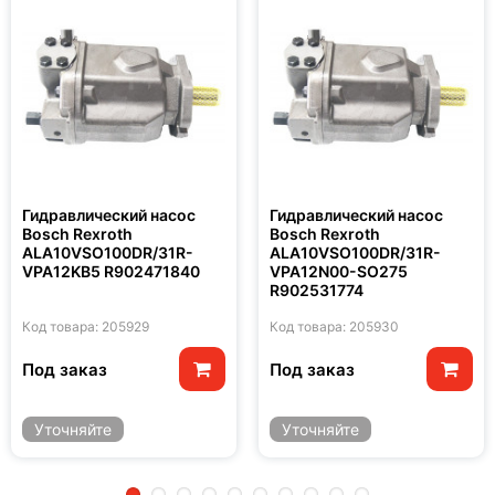
Гидравлический насос
Гидравлический насос
Bosch Rexroth
Bosch Rexroth
ALA10VSO100DR/31R-
ALA10VSO100DR/31R-
VPA12KB5 R902471840
VPA12N00-SO275
R902531774
Код товара: 205929
Код товара: 205930
Под заказ
Под заказ
Уточняйте
Уточняйте
2
3
4
5
6
7
8
9
10