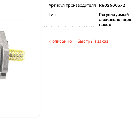
Артикул производителя
R902566572
Тип
Регулируемый
аксиально пор
насос
К описанию
Быстрый заказ