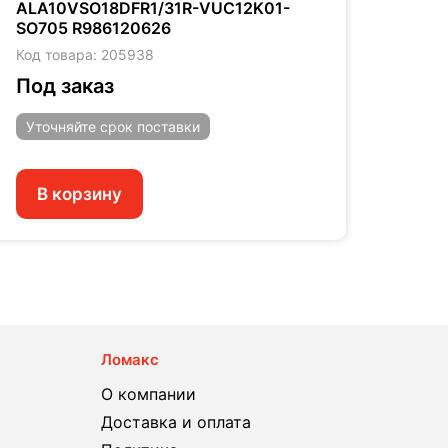
ALA10VSO18DFR1/31R-VUC12K01-
ALA1
SO705 R986120626
SO91
Код товара: 205938
Код т
Под заказ
Под
Уточняйте
срок поставки
Уто
В корзину
В 
Ломакс
О компании
Доставка и оплата