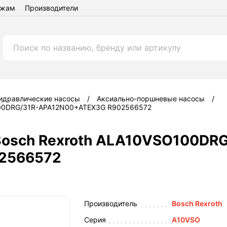
ежам
Производители
идравлические насосы
Аксиально-поршневые насосы
O100DRG/31R-APA12N00+ATEX3G R902566572
Bosch Rexroth ALA10VSO100DRG
2566572
Производитель
Bosch Rexroth
Серия
A10VSO