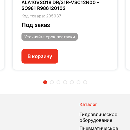
ALA10VSO18 DR/31R-VSC12N00 -
SO981 R986120102
Код товара: 205937
Под заказ
Уточняйте
срок поставки
В корзину
2
3
4
5
6
7
Каталог
Гидравлическое
оборудование
Пневматическое