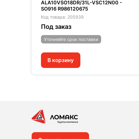
0
ALA10VSO18DR/31L-VSC12N00 -
SO916 R986120675
Код товара: 205939
Под заказ
Уточняйте
срок поставки
В корзину