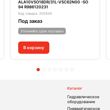
ALA10VSO18DR/31L-VSC62N00 -SO
94 R986120231
Код товара: 205940
Под заказ
Уточняйте
срок поставки
В корзину
2
3
4
5
6
7
Каталог
Гидравлическое
оборудование
Пневматическое