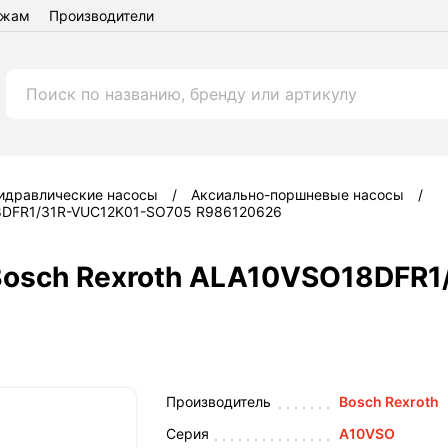
ежам
Производители
идравлические насосы
Аксиально-поршневые насосы
18DFR1/31R-VUC12K01-SO705 R986120626
Bosch Rexroth ALA10VSO18DFR
Производитель
Bosch Rexroth
Серия
A10VSO