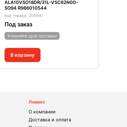
ALA10VSO18DR/31L-VSC62N00-
ALA1
SO94 R986010544
R902
Код товара: 205941
Код т
Под заказ
Под
Уточняйте
срок поставки
Уто
В корзину
В 
Ломакс
О компании
Доставка и оплата