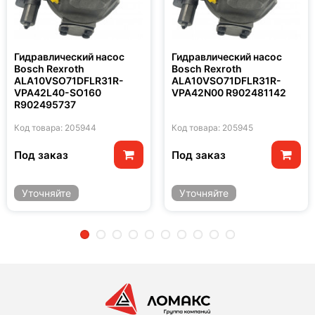
Гидравлический насос
Гидравлический насос
Bosch Rexroth
Bosch Rexroth
ALA10VSO71DFLR31R-
ALA10VSO71DFLR31R-
VPA42L40-SO160
VPA42N00 R902481142
R902495737
Код товара: 205944
Код товара: 205945
Под заказ
Под заказ
Уточняйте
Уточняйте
2
3
4
5
6
7
8
9
10