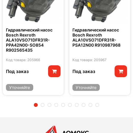
Гидравлический насос
Гидравлический насос
Bosch Rexroth
Bosch Rexroth
ALA10VSO71DFR31R-
ALA10VSO71DFR31R-
PPA42N00-SO854
PSA12N00 R910987968
R902565435
Код товара: 205966
Код товара: 205967
Под заказ
Под заказ
Уточняйте
Уточняйте
2
3
4
5
6
7
8
9
10