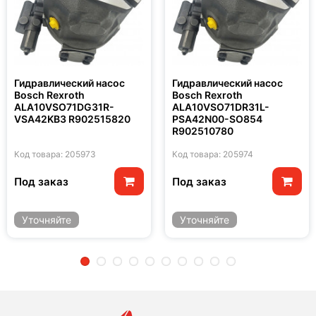
Гидравлический насос
Гидравлический насос
Bosch Rexroth
Bosch Rexroth
ALA10VSO71DG31R-
ALA10VSO71DR31L-
VSA42KB3 R902515820
PSA42N00-SO854
R902510780
Код товара: 205973
Код товара: 205974
Под заказ
Под заказ
Уточняйте
Уточняйте
2
3
4
5
6
7
8
9
10