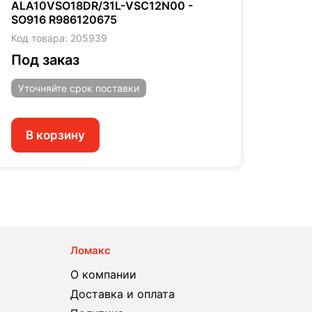
ALA10VSO18DR/31L-VSC12N00 -
ALA1
SO916 R986120675
94 R
Код товара: 205939
Код т
Под заказ
Под
Уточняйте
срок поставки
Уто
В корзину
В 
Ломакс
О компании
Доставка и оплата