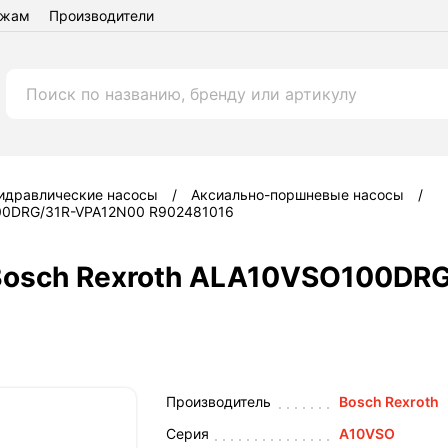
ежам
Производители
идравлические насосы
Аксиально-поршневые насосы
100DRG/31R-VPA12N00 R902481016
Bosch Rexroth ALA10VSO100DR
Производитель
Bosch Rexroth
Серия
A10VSO