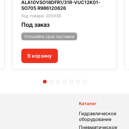
ALA10VSO18DFR1/31R-VUC12K01-
SO705 R986120626
Код товара: 205938
Под заказ
Уточняйте
срок поставки
В корзину
2
3
4
5
6
7
Каталог
Гидравлическое
оборудование
Пневматическое