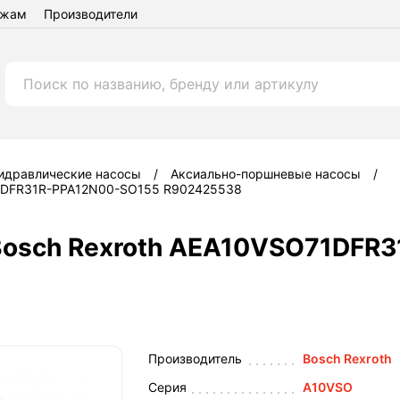
ежам
Производители
идравлические насосы
Аксиально-поршневые насосы
71DFR31R-PPA12N00-SO155 R902425538
Bosch Rexroth AEA10VSO71DFR
Производитель
Bosch Rexroth
Серия
A10VSO