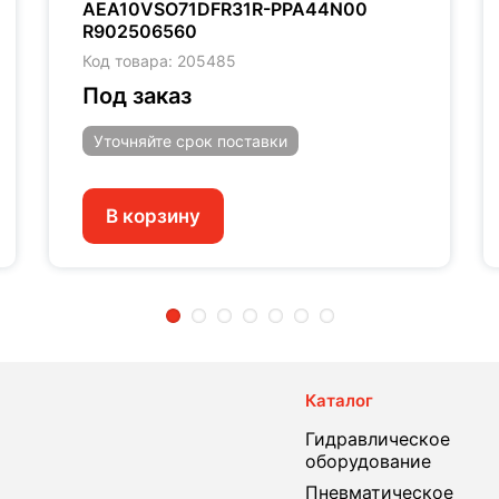
AEA10VSO71DFR31R-PPA44N00
R902506560
Код товара: 205485
Под заказ
Уточняйте
срок поставки
В корзину
2
3
4
5
6
7
Каталог
Гидравлическое
оборудование
Пневматическое