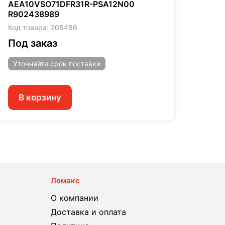
AEA10VSO71DFR31R-PSA12N00
AEA1
R902438989
R910
Код товара: 205486
Код т
Под заказ
Под
Уточняйте
срок поставки
Уто
В корзину
В 
Ломакс
О компании
Доставка и оплата