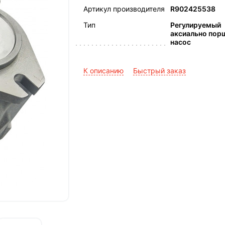
Артикул производителя
R902425538
Тип
Регулируемый
аксиально пор
насос
К описанию
Быстрый заказ