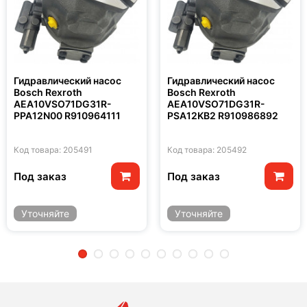
Гидравлический насос
Гидравлический насос
Bosch Rexroth
Bosch Rexroth
AEA10VSO71DG31R-
AEA10VSO71DG31R-
PPA12N00 R910964111
PSA12KB2 R910986892
Код товара: 205491
Код товара: 205492
Под заказ
Под заказ
Уточняйте
Уточняйте
2
3
4
5
6
7
8
9
10