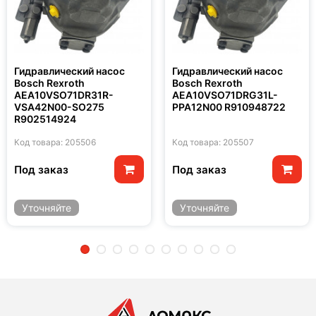
Гидравлический насос
Гидравлический насос
Bosch Rexroth
Bosch Rexroth
AEA10VSO71DR31R-
AEA10VSO71DRG31L-
VSA42N00-SO275
PPA12N00 R910948722
R902514924
Код товара: 205506
Код товара: 205507
Под заказ
Под заказ
Уточняйте
Уточняйте
2
3
4
5
6
7
8
9
10