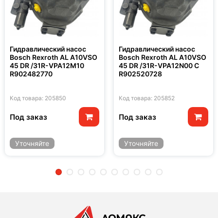
Гидравлический насос
Гидравлический насос
Bosch Rexroth AL A10VSO
Bosch Rexroth AL A10VSO
45 DR /31R-VPA12M10
45 DR /31R-VPA12N00 C
R902482770
R902520728
Код товара: 205850
Код товара: 205852
Под заказ
Под заказ
Уточняйте
Уточняйте
2
3
4
5
6
7
8
9
10