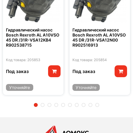
Гидравлический насос
Гидравлический насос
Bosch Rexroth AL A10VSO
Bosch Rexroth AL A10VSO
45 DR /31R-VSA12KB4
45 DR /31R-VSA12N00
R902538715
R902516913
Код товара: 205853
Код товара: 205854
Под заказ
Под заказ
Уточняйте
Уточняйте
2
3
4
5
6
7
8
9
10