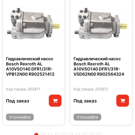
Гидравлический насос
Гидравлический насос
Bosch Rexroth AL
Bosch Rexroth AL
A10VSO140 DFR1/31R-
A10VSO140 DFR1/31R-
VPB12N00 R902521412
VSD62N00 R902564324
Код товара: 205871
Код товара: 205872
Под заказ
Под заказ
Уточняйте
Уточняйте
2
3
4
5
6
7
8
9
10