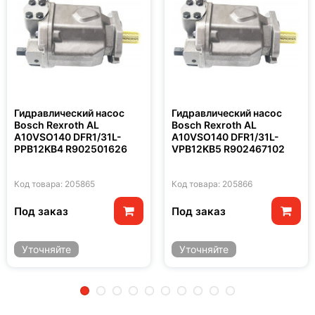
Гидравлический насос
Гидравлический насос
Bosch Rexroth AL
Bosch Rexroth AL
A10VSO140 DFR1/31L-
A10VSO140 DFR1/31L-
PPB12KB4 R902501626
VPB12KB5 R902467102
Код товара: 205865
Код товара: 205866
Под заказ
Под заказ
Уточняйте
Уточняйте
2
3
4
5
6
7
8
9
10