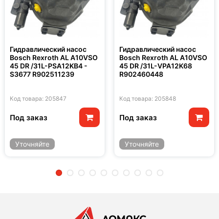
Гидравлический насос
Гидравлический насос
Bosch Rexroth AL A10VSO
Bosch Rexroth AL A10VSO
45 DR /31L-PSA12KB4 -
45 DR /31L-VPA12K68
S3677 R902511239
R902460448
Код товара: 205847
Код товара: 205848
Под заказ
Под заказ
Уточняйте
Уточняйте
2
3
4
5
6
7
8
9
10