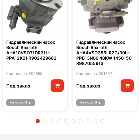
Гидравлический насос
Гидравлический насос
Bosch Rexroth
Bosch Rexroth
AHA10VSO71DR31L-
AHA4VSO355LR2G/30L-
PPA12K01 R902429682
PPB13N00 48KW 1450-50
R987055913
Код товара: 205650
Код товара: 201807
Под заказ
Под заказ
Уточняйте
Уточняйте
2
3
4
5
6
7
8
9
10