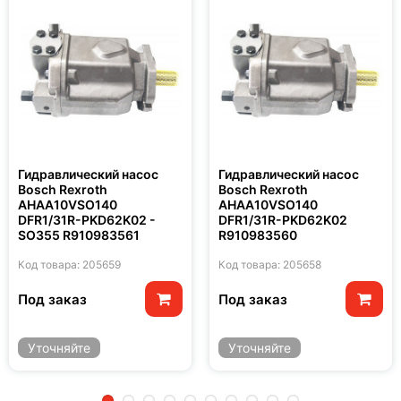
Гидравлический насос
Гидравлический насос
Bosch Rexroth
Bosch Rexroth
AHAA10VSO140
AHAA10VSO140
DFR1/31R-PKD62K02 -
DFR1/31R-PKD62K02
SO355 R910983561
R910983560
Код товара: 205659
Код товара: 205658
Под заказ
Под заказ
Уточняйте
Уточняйте
2
3
4
5
6
7
8
9
10