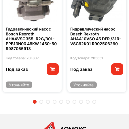
Гидравлический насос
Гидравлический насос
Bosch Rexroth
Bosch Rexroth
AHA4VSO355LR2G/30L-
AHAA10VSO 45 DFR /31R-
PPB13N00 48KW 1450-50
VSC62K01 R902506260
R987055913
Код товара: 201807
Код товара: 205651
Под заказ
Под заказ
Уточняйте
Уточняйте
2
3
4
5
6
7
8
9
10