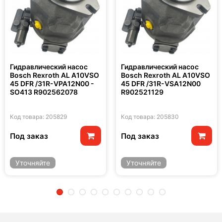
Гидравлический насос
Гидравлический насос
Bosch Rexroth AL A10VSO
Bosch Rexroth AL A10VSO
45 DFR /31R-VPA12N00 -
45 DFR /31R-VSA12N00
SO413 R902562078
R902521129
Код товара: 205829
Код товара: 205830
Под заказ
Под заказ
Уточняйте
Уточняйте
2
3
4
5
6
7
8
9
10