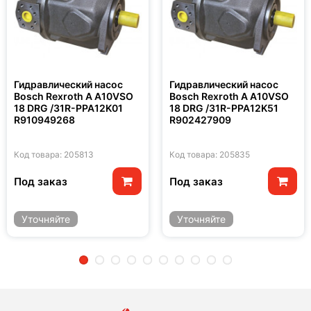
Гидравлический насос
Гидравлический насос
Bosch Rexroth A A10VSO
Bosch Rexroth A A10VSO
18 DRG /31R-PPA12K01
18 DRG /31R-PPA12K51
R910949268
R902427909
Код товара: 205813
Код товара: 205835
Под заказ
Под заказ
Уточняйте
Уточняйте
2
3
4
5
6
7
8
9
10