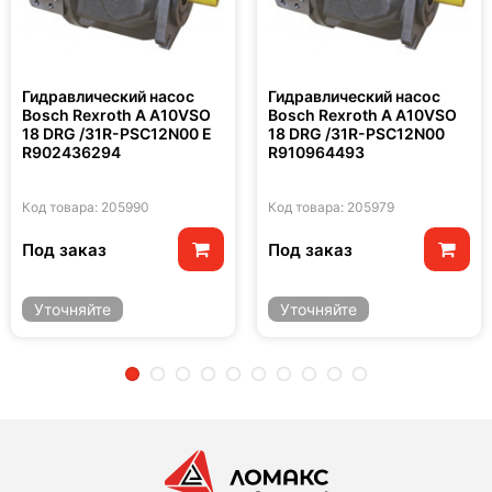
Гидравлический насос
Гидравлический насос
Bosch Rexroth A A10VSO
Bosch Rexroth A A10VSO
18 DRG /31R-PSC12N00 E
18 DRG /31R-PSC12N00
R902436294
R910964493
Код товара: 205990
Код товара: 205979
Под заказ
Под заказ
Уточняйте
Уточняйте
2
3
4
5
6
7
8
9
10