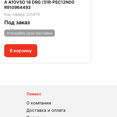
A A10VSO 18 DRG /31R-PSC12N00
A A1
R910964493
R910
Код товара: 205979
Код т
Под заказ
Под
Уточняйте
срок поставки
Уто
В корзину
В 
Ломакс
О компании
Доставка и оплата