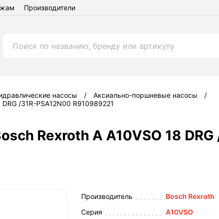
ежам
Производители
идравлические насосы
Аксиально-поршневые насосы
18 DRG /31R-PSA12N00 R910989221
Bosch Rexroth A A10VSO 18 DRG
Производитель
Bosch Rexroth
Серия
A10VSO