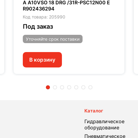
A A10VSO 18 DRG /31R-PSC12N00 E
R902436294
Код товара: 205990
Под заказ
Уточняйте
срок поставки
В корзину
2
3
4
5
6
7
Каталог
Гидравлическое
оборудование
Пневматическое