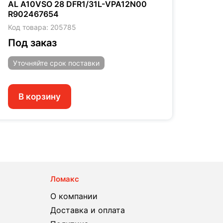
AL A10VSO 28 DFR1/31L-VPA12N00
AL A
R902467654
SO85
Код товара: 205785
Код т
Под заказ
Под
Уточняйте
срок поставки
Уто
В корзину
В 
Ломакс
О компании
Доставка и оплата