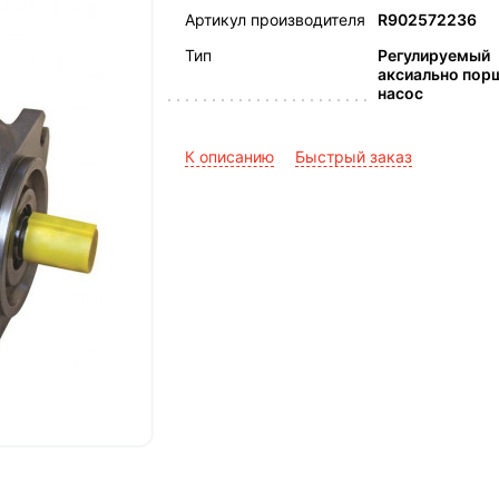
Артикул производителя
R902572236
Тип
Регулируемый
аксиально пор
насос
К описанию
Быстрый заказ