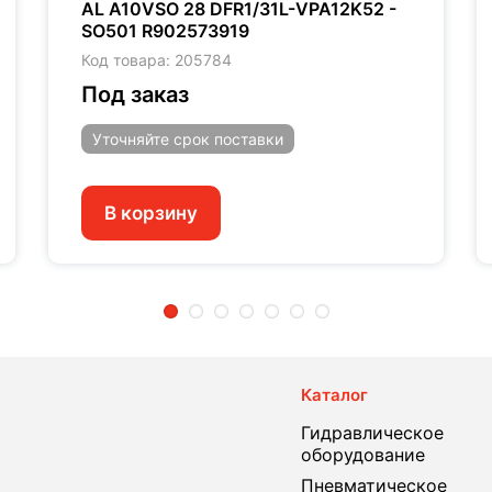
AL A10VSO 28 DFR1/31L-VPA12K52 -
SO501 R902573919
Код товара: 205784
Под заказ
Уточняйте
срок поставки
В корзину
2
3
4
5
6
7
Каталог
Гидравлическое
оборудование
Пневматическое