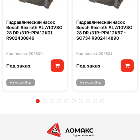
Гидравлический насос
Гидравлический насос
Bosch Rexroth AL A10VSO
Bosch Rexroth AL A10VSO
28 DR /31R-PPA12K01
28 DR /31R-PPA12K57 -
R902430846
SO734 R902414890
Код товара: 205800
Код товара: 205801
Под заказ
Под заказ
Уточняйте
Уточняйте
2
3
4
5
6
7
8
9
10