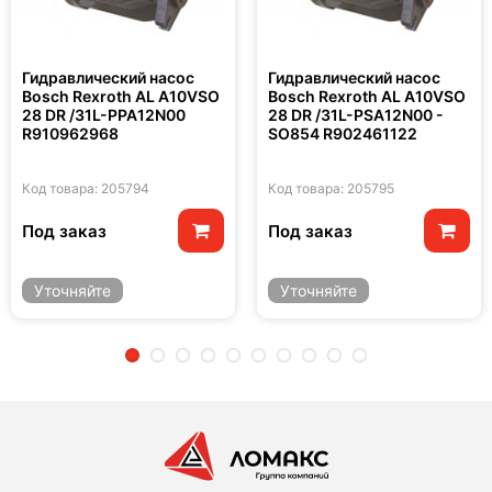
Гидравлический насос
Гидравлический насос
Bosch Rexroth AL A10VSO
Bosch Rexroth AL A10VSO
28 DR /31L-PPA12N00
28 DR /31L-PSA12N00 -
R910962968
SO854 R902461122
Код товара: 205794
Код товара: 205795
Под заказ
Под заказ
Уточняйте
Уточняйте
2
3
4
5
6
7
8
9
10