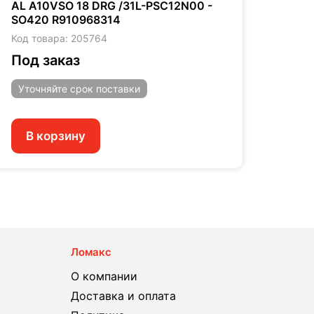
AL A10VSO 18 DRG /31L-PSC12N00 -
AL A
SO420 R910968314
R902
Код товара: 205764
Код т
Под заказ
Под
Уточняйте
срок поставки
Уто
В корзину
В 
Ломакс
О компании
Доставка и оплата