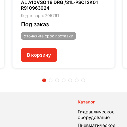
AL A10VSO 18 DRG /31L-PSC12K01
R910963024
Код товара: 205761
Под заказ
Уточняйте
срок поставки
В корзину
2
3
4
5
6
7
Каталог
Гидравлическое
оборудование
Пневматическое