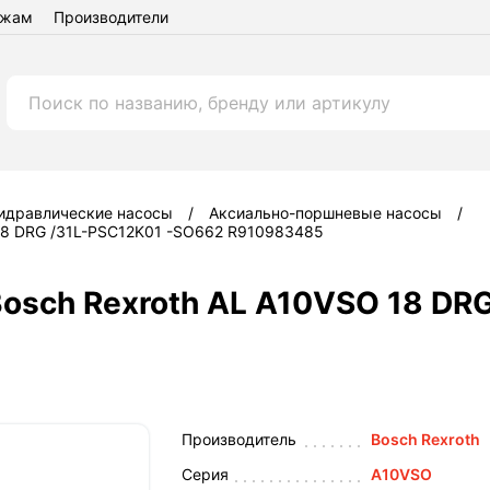
ежам
Производители
идравлические насосы
Аксиально-поршневые насосы
 18 DRG /31L-PSC12K01 -SO662 R910983485
osch Rexroth AL A10VSO 18 DR
Производитель
Bosch Rexroth
Серия
A10VSO