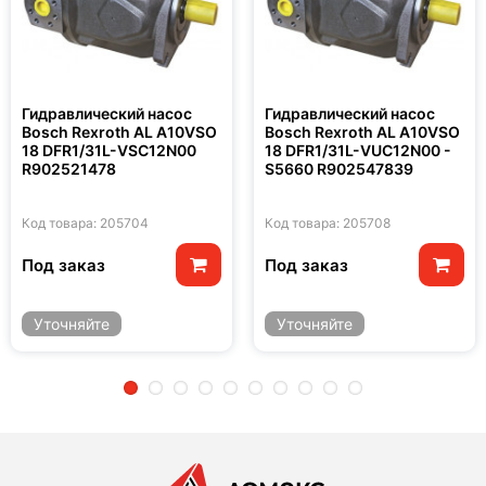
Гидравлический насос
Гидравлический насос
Bosch Rexroth AL A10VSO
Bosch Rexroth AL A10VSO
18 DFR1/31L-VSC12N00
18 DFR1/31L-VUC12N00 -
R902521478
S5660 R902547839
Код товара: 205704
Код товара: 205708
Под заказ
Под заказ
Уточняйте
Уточняйте
2
3
4
5
6
7
8
9
10