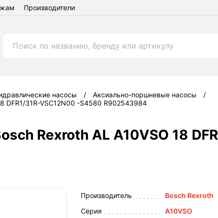
ежам
Производители
идравлические насосы
Аксиально-поршневые насосы
 18 DFR1/31R-VSC12N00 -S4580 R902543984
osch Rexroth AL A10VSO 18 DF
Производитель
Bosch Rexroth
Серия
A10VSO