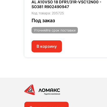
00
AL A10VSO 18 DFR1/31R-VSC12N00 -
SO381 R902490947
Код товара: 205725
Под заказ
Уточняйте
срок поставки
В корзину