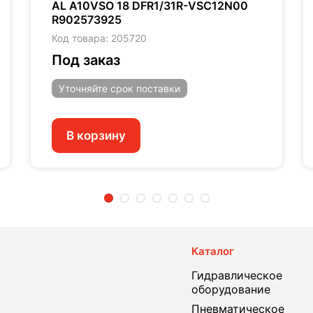
AL A10VSO 18 DFR1/31R-VSC12N00
R902573925
Код товара: 205720
Под заказ
Уточняйте
срок поставки
В корзину
2
3
4
5
6
7
Каталог
Гидравлическое
оборудование
Пневматическое