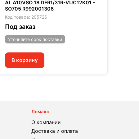
AL A10VSO 18 DFR1/31R-VUC12K01 -
AL A
SO705 R992001306
52 R
Код товара: 205726
Код т
Под заказ
Под
Уточняйте
срок поставки
Уто
В корзину
В 
Ломакс
О компании
Доставка и оплата