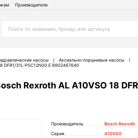
ежам
Производители
идравлические насосы
Аксиально-поршневые насосы
 18 DFR1/31L-PSC12N00 E R902467640
osch Rexroth AL A10VSO 18 DF
Производитель
Bosch Rexroth
Серия
A10VSO