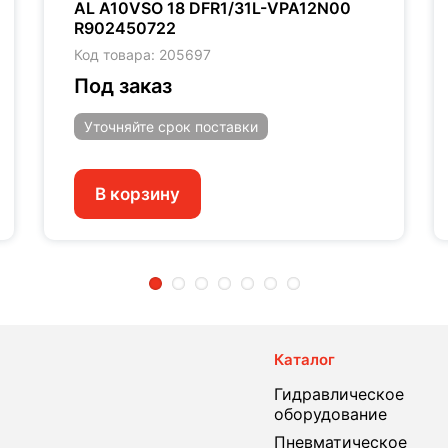
AL A10VSO 18 DFR1/31L-VPA12N00
R902450722
Код товара: 205697
Под заказ
Уточняйте
срок поставки
В корзину
2
3
4
5
6
7
Каталог
Гидравлическое
оборудование
Пневматическое