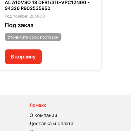
AL A10VSO 18 DFR1/31L-VPC12N00 -
AL A
S4326 R902535950
R902
Код товара: 205698
Код т
Под заказ
Под
Уточняйте
срок поставки
Уто
В корзину
В 
Ломакс
О компании
Доставка и оплата