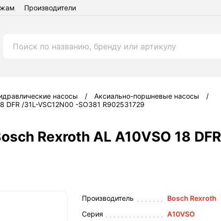
ежам
Производители
идравлические насосы
Аксиально-поршневые насосы
 18 DFR /31L-VSC12N00 -SO381 R902531729
Bosch Rexroth AL A10VSO 18 DF
Производитель
Bosch Rexroth
Серия
A10VSO