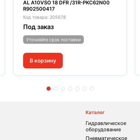
AL A10VSO 18 DFR /31R-PKC62N00
R902500417
Код товара: 205678
Под заказ
Уточняйте
срок поставки
В корзину
2
3
4
5
6
7
Каталог
Гидравлическое
оборудование
Пневматическое