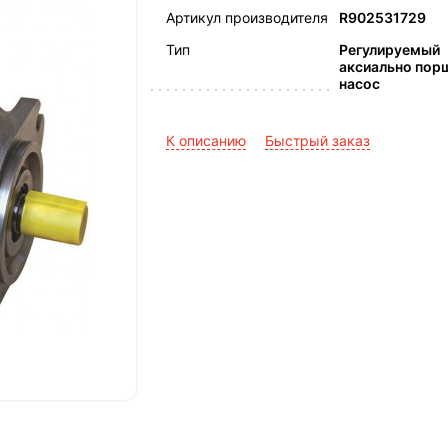
Артикул производителя
R902531729
Тип
Регулируемый
аксиально пор
насос
К описанию
Быстрый заказ