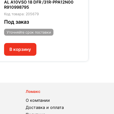
AL A10VSO 18 DFR /31R-PPA12N00
AL A
R910998795
S116
Код товара: 205679
Код т
Под заказ
Под
Уточняйте
срок поставки
Уто
В корзину
В 
Ломакс
О компании
Доставка и оплата