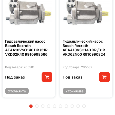
Гидравлический насос
Гидравлический насос
Bosch Rexroth
Bosch Rexroth
AEAA10VSO140 DR /31R-
AEAA10VSO140 DR /31R-
VKD62K40 R910998566
VKD62N00 R910990824
Код товара: 205581
Код товара: 205582
Под заказ
Под заказ
Уточняйте
Уточняйте
2
3
4
5
6
7
8
9
10