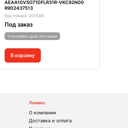
AEAA10VSO71DFLR31R-VKC92N00
AEAA
R902437513
SO20
Код товара: 205586
Код т
Под заказ
Под
Уточняйте
срок поставки
Уто
В корзину
В 
Ломакс
О компании
Доставка и оплата