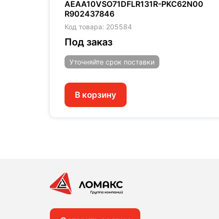
4
AEAA10VSO71DFLR131R-PKC62N00
R902437846
Код товара: 205584
Под заказ
Уточняйте
срок поставки
В корзину