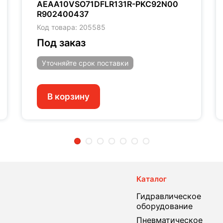
AEAA10VSO71DFLR131R-PKC92N00
R902400437
Код товара: 205585
Под заказ
Уточняйте
срок поставки
В корзину
2
3
4
5
6
7
Каталог
Гидравлическое
оборудование
Пневматическое