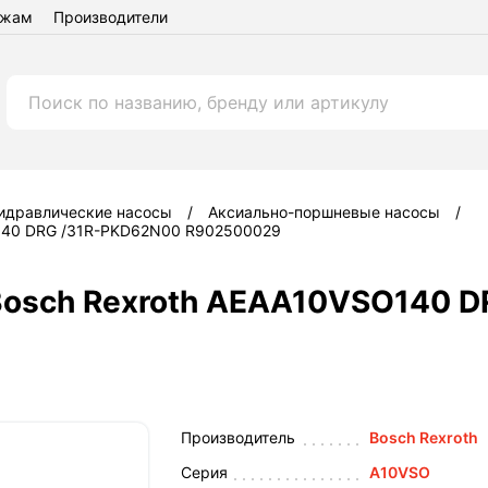
ежам
Производители
идравлические насосы
Аксиально-поршневые насосы
O140 DRG /31R-PKD62N00 R902500029
Bosch Rexroth AEAA10VSO140 
Производитель
Bosch Rexroth
Серия
A10VSO