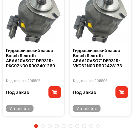
Гидравлический насос
Гидравлический насос
Bosch Rexroth
Bosch Rexroth
AEAA10VSO71DFR31R-
AEAA10VSO71DFR31R-
PKC92N00 R902401269
VKC62N00 R902428173
Код товара: 205595
Код товара: 205596
Под заказ
Под заказ
Уточняйте
Уточняйте
2
3
4
5
6
7
8
9
10