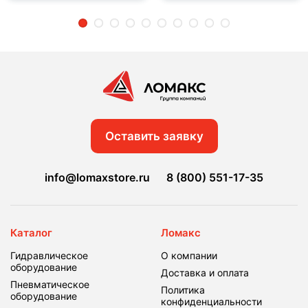
2
3
4
5
6
7
8
9
10
Оставить заявку
info@lomaxstore.ru
8 (800) 551-17-35
Каталог
Ломакс
Гидравлическое
О компании
оборудование
Доставка и оплата
Пневматическое
Политика
оборудование
конфиденциальности