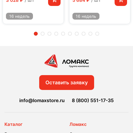
/ шт
/ шт
3 028 ₽
5 684 ₽
16 недель
16 недель
2
3
4
5
6
7
8
9
10
Оставить заявку
info@lomaxstore.ru
8 (800) 551-17-35
Каталог
Ломакс