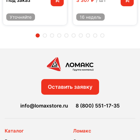
/ шт
Под заказ
3 307 ₽
Уточняйте
16 недель
2
3
4
5
6
7
8
9
10
Оставить заявку
info@lomaxstore.ru
8 (800) 551-17-35
Каталог
Ломакс