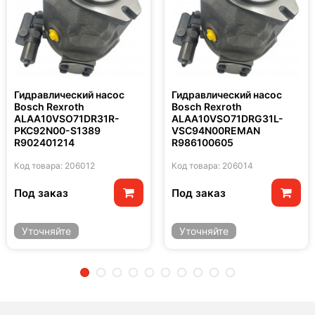
Гидравлический насос
Гидравлический насос
Bosch Rexroth
Bosch Rexroth
ALAA10VSO71DR31R-
ALAA10VSO71DRG31L-
PKC92N00-S1389
VSC94N00REMAN
R902401214
R986100605
Код товара: 206012
Код товара: 206014
Под заказ
Под заказ
Уточняйте
Уточняйте
2
3
4
5
6
7
8
9
10