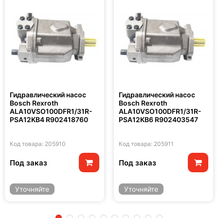
Гидравлический насос
Гидравлический насос
Bosch Rexroth
Bosch Rexroth
ALA10VSO100DFR1/31R-
ALA10VSO100DFR1/31R-
PSA12KB4 R902418760
PSA12KB6 R902403547
Код товара: 205910
Код товара: 205911
Под заказ
Под заказ
Уточняйте
Уточняйте
2
3
4
5
6
7
8
9
10