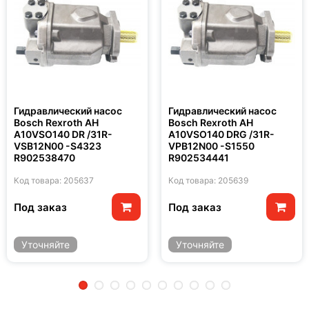
Гидравлический насос
Гидравлический насос
Bosch Rexroth AH
Bosch Rexroth AH
A10VSO140 DR /31R-
A10VSO140 DRG /31R-
VSB12N00 -S4323
VPB12N00 -S1550
R902538470
R902534441
Код товара: 205637
Код товара: 205639
Под заказ
Под заказ
Уточняйте
Уточняйте
2
3
4
5
6
7
8
9
10