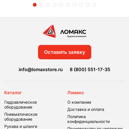
2
3
4
5
6
7
8
9
10
Оставить заявку
info@lomaxstore.ru
8 (800) 551-17-35
Каталог
Ломакс
Гидравлическое
О компании
оборудование
Доставка и оплата
Пневматическое
Политика
оборудование
конфиденциальности
Рукава и шланги
Производство по чертежам