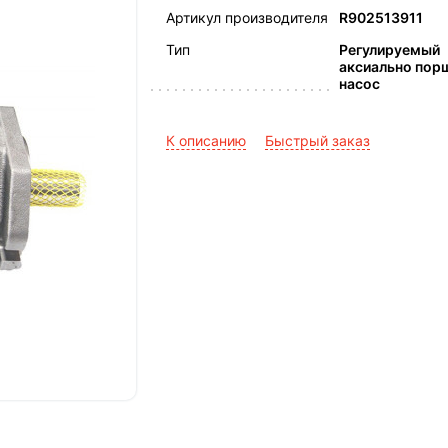
Артикул производителя
R902513911
Тип
Регулируемый
аксиально пор
насос
К описанию
Быстрый заказ