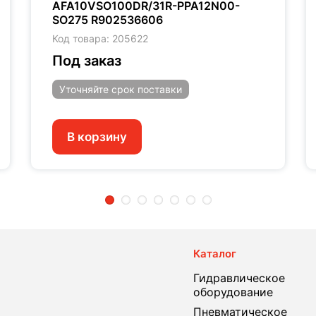
AFA10VSO100DR/31R-PPA12N00-
SO275 R902536606
Код товара: 205622
Под заказ
Уточняйте
срок поставки
В корзину
2
3
4
5
6
7
Каталог
Гидравлическое
оборудование
Пневматическое