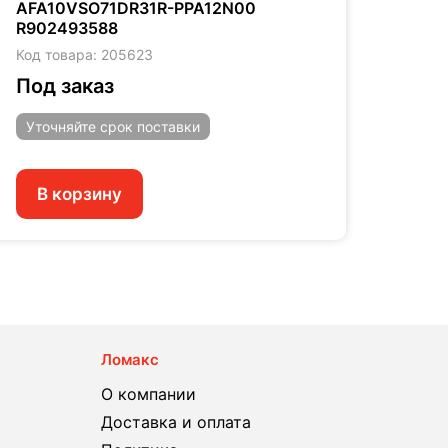
AFA10VSO71DR31R-PPA12N00
AFA1
R902493588
S444
Код товара: 205623
Код т
Под заказ
Под
Уточняйте
срок поставки
Уто
В корзину
В 
Ломакс
О компании
Доставка и оплата