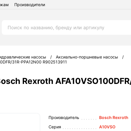
ежам
Производители
идравлические насосы
Аксиально-поршневые насосы
100DFR/31R-PPA12N00 R902513911
Bosch Rexroth AFA10VSO100DF
Производитель
Bosch Rexroth
Серия
A10VSO