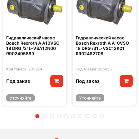
Гидравлический насос
Гидравлический насос
Bosch Rexroth A A10VSO
Bosch Rexroth A A10VSO
18 DRG /31L-VSA12N00
18 DRG /31L-VSC12K01
R902495889
R902492708
Код товара: 205624
Код товара: 205635
Под заказ
Под заказ
Уточняйте
Уточняйте
2
3
4
5
6
7
8
9
10