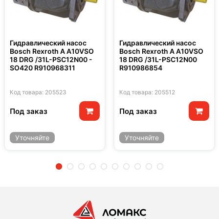
Гидравлический насос
Гидравлический насос
Bosch Rexroth A A10VSO
Bosch Rexroth A A10VSO
18 DRG /31L-PSC12N00 -
18 DRG /31L-PSC12N00
SO420 R910968311
R910986854
Код товара: 205523
Код товара: 205512
Под заказ
Под заказ
Уточняйте
Уточняйте
2
3
4
5
6
7
8
9
10