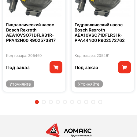
Гидравлический насос
Гидравлический насос
Bosch Rexroth
Bosch Rexroth
AEA10VSO71DFLR31R-
AEA10VSO71DFLR31R-
PPA42N00 R902573817
PPA44N00 R902572762
Код товара: 205460
Код товара: 205461
Под заказ
Под заказ
Уточняйте
Уточняйте
2
3
4
5
6
7
8
9
10