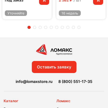
/ шт
Под заказ
2 582 ₽
Уточняйте
16 недель
2
3
4
5
6
7
8
9
10
Оставить заявку
info@lomaxstore.ru
8 (800) 551-17-35
Каталог
Ломакс