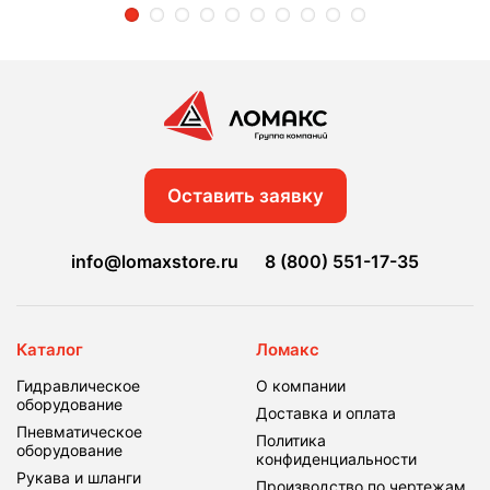
2
3
4
5
6
7
8
9
10
Оставить заявку
info@lomaxstore.ru
8 (800) 551-17-35
Каталог
Ломакс
Гидравлическое
О компании
оборудование
Доставка и оплата
Пневматическое
Политика
оборудование
конфиденциальности
Рукава и шланги
Производство по чертежам