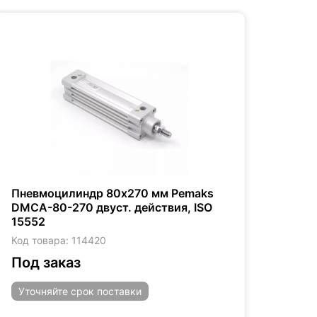
Пневмоцилиндр 80x270 мм Pemaks
Пнев
DMCA-80-270 двуст. действия, ISO
DMCA
15552
1555
Код товара: 114420
Код т
Под заказ
Под
Уточняйте
срок поставки
Уто