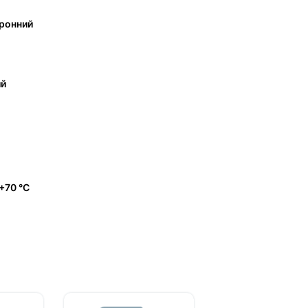
ронний
ий
 +70 °C