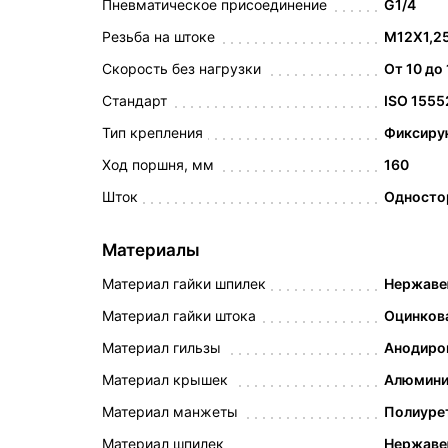
Пневматическое присоединение
G1/4
Резьба на штоке
M12X1,2
Скорость без нагрузки
От 10 до
Стандарт
ISO 1555
Тип крепления
Фиксиру
Ход поршня, мм
160
Шток
Односто
Материалы
Материал гайки шпилек
Нержаве
Материал гайки штока
Оцинков
Материал гильзы
Анодиро
Материал крышек
Алюмин
Материал манжеты
Полиуре
Материал шпилек
Нержаве