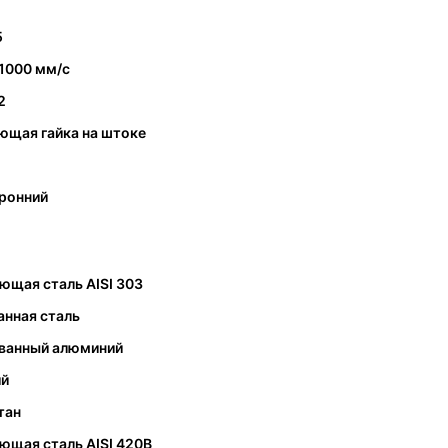
5
 1000 мм/с
2
ющая гайка на штоке
ронний
ющая сталь AISI 303
анная сталь
ванный алюминий
ий
тан
ющая сталь AISI 420B