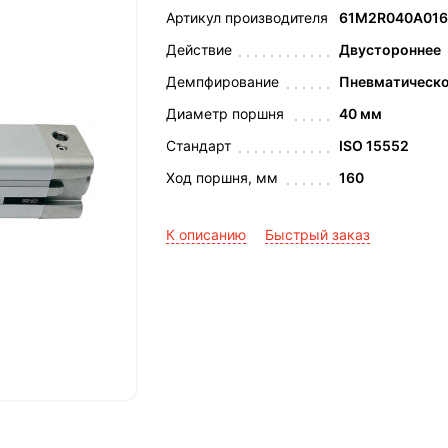
Артикул производителя
61M2R040A016
Действие
Двустороннее
Демпфирование
Пневматическ
Диаметр поршня
40 мм
Стандарт
ISO 15552
Ход поршня, мм
160
К описанию
Быстрый заказ