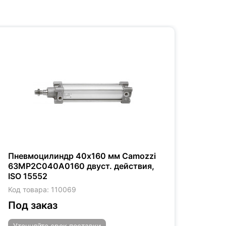
Пневмоцилиндр 40x160 мм Camozzi
Пнев
63MP2C040A0160 двуст. действия,
63MP
ISO 15552
дейс
Код товара: 110069
Код т
Под заказ
29 
Уточняйте
срок поставки
Уто