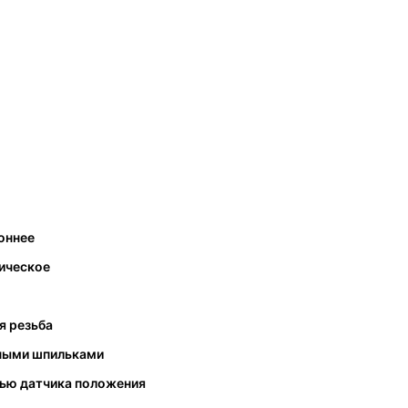
оннее
ическое
я резьба
ными шпильками
ью датчика положения