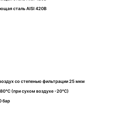
ющая сталь AISI 420B
оздух со степенью фильтрации 25 мкм
+80°C (при сухом воздухе -20°C)
0 бар