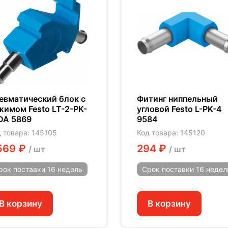
евматический блок с
Фитинг ниппельный
жимом Festo LT-2-PK-
угловой Festo L-PK-4
DA 5869
9584
 товара: 145105
Код товара: 145120
569 ₽
294 ₽
/ шт
/ шт
рок поставки
16 недель
Срок поставки
16 недел
В корзину
В корзину