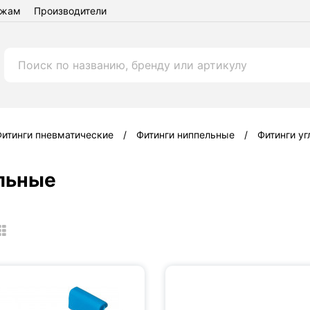
ежам
Производители
итинги пневматические
Фитинги ниппельные
Фитинги у
льные