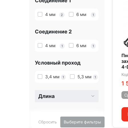
Соединение 1
4 мм
6 мм
2
1
Соединение 2
4 мм
6 мм
1
1
Пн
за
Условный проход
4-
Код
3,4 мм
5,3 мм
1
1
1 
С
Длина
Сбросить
Выберите фильтры