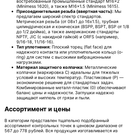
востребованный промышленный стандарт M16x2
(Minimess 1620), а также M16x1.5 (Minimess 1615).
Присоединительная резьба (ввертная часть):
Мы
предлагаем широкий спектр стандартов.
Метрическая резьба (от 08x1 до 16x1.5), трубная
цилиндрическая и коническая (BSPP, BSPT, BSP от 1/8
до 1/2 дюйма), а также американские стандарты
NPTF, JIC (с накидной гайкой) и ORFS (например,
9/16-18, 11/16-16).
Тип уплотнения:
Плоский торец (flat face) для
надежного контакта или уплотнительное кольцо (o-
ring) для систем с высокими вибрационными
нагрузками.
Материал защитного колпачка:
Металлические
колпачки (маркировка C) идеальны для тяжелых
условий и высоких температур. Пластиковые (P) —
экономичное решение для стандартных задач.
Комбинированные металл-пластик (0) обеспечивают
баланс цены и надежности. Заглушки надежно
защищают ниппель от грязи и пыли.
Ассортимент и цены
В категории представлен тщательно подобранный
ассортимент контрольных точек в ценовом диапазоне от
567 до 778 рублей. Вся продукция изготавливается из